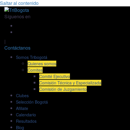
Saltar al contenido
Síguenos en
|
Contáctanos
Somos Tribogotá
Quienes somos
Comites
Comité Ejecutivo
Comisión Técnica y Especializada
Comisión de Juzgamiento
Clubes
Selección Bogotá
Afiliate
Calendario
Resultados
Blog