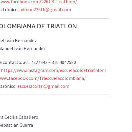
:
www.facebook.com/226TB-Triathlon/
ectrónico:
admon226tb@gmail.com
OLOMBIANA DE TRIATLÓN
uel Iván Hernandez
 Manuel Iván Hernandez
e contacto: 301 7227842 – 316 4042580
:
https://www.instagram.com/escuelacoldetriathlon/
www.facebook.com/Triescuelacolombiana/
ctrónico:
escuelacoltri@gmail.com
ra Cecilia Caballero
Sebastian Guerra