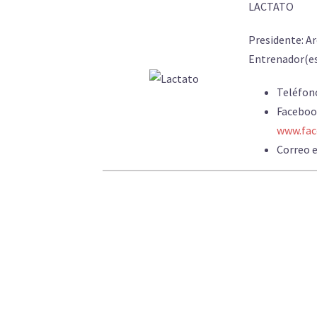
LACTATO
Presidente: A
Entrenador(es
Teléfon
Faceboo
www.fac
Correo e