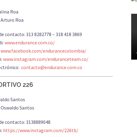
alina Roa
 Arturo Roa
de contacto: 313 8282778 – 318 418 3869
b:
www.endurance.com.co/
:
www.facebook.com/endurancecolombia/
m:
www.instagram.com/enduranceteam.co/
ectrónico:
contacto@endurance.com.co
RTIVO 226
waldo Santos
: Oswaldo Santos
de contacto: 3138889048
m:
https://www.instagram.com/226tb/