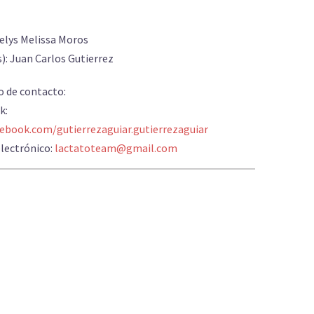
relys Melissa Moros
): Juan Carlos Gutierrez
o de contacto:
k:
ebook.com/gutierrezaguiar.gutierrezaguiar
lectrónico:
lactatoteam@gmail.com