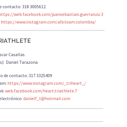
e contacto: 318 3005612
https://web.facebook.com/juansebastian.guerraruiz.3
:
https://www.instagram.com/alb.team.colombia/
RIATHLETE
scar Casallas
s): Daniel Tarazona
o de contacto: 317 3325409
ram:
https://www.instagram.com/_triheart_/
ok:
web.facebook.com/heart.triathlete.7
electrónico:
danielf_t@hotmail.com