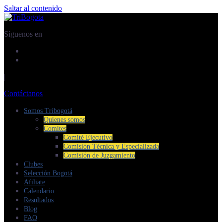
Saltar al contenido
Síguenos en
|
Contáctanos
Somos Tribogotá
Quienes somos
Comites
Comité Ejecutivo
Comisión Técnica y Especializada
Comisión de Juzgamiento
Clubes
Selección Bogotá
Afiliate
Calendario
Resultados
Blog
FAQ